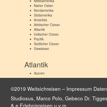
Mittelamerika
Naher Osten
Nordamerika
Südamerika
Antarktis
Arktischer Ozean
Atlantik
Indischer Ozean
Pazifik
Südlicher Ozean
Gewässer
Atlantik
Azoren
©2019 Weitsichreisen –
Impressum
Daten
Studiosus, Marco Polo, Gebeco Dr. Tigges
& e Erlebnisreisen u.v.m.