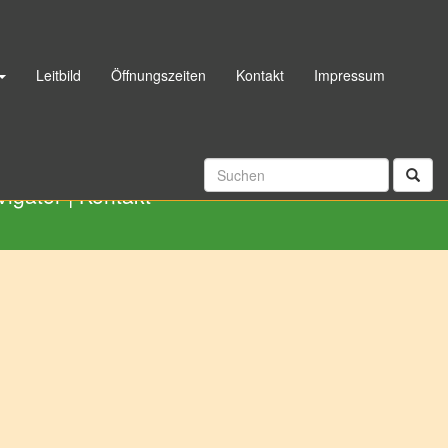
Leitbild
Öffnungszeiten
Kontakt
Impressum
06192 998040
|
Rückrufservice
vigator
|
Kontakt