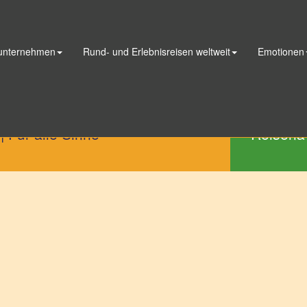
 unternehmen
Rund- und Erlebnisreisen weltweit
Emotionen
Telefon
|
Für alle Sinne
Reisena