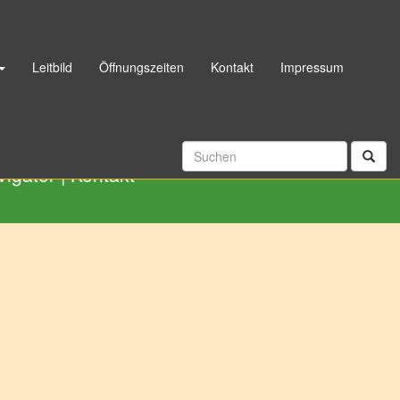
Leitbild
Öffnungszeiten
Kontakt
Impressum
06192 998040
|
Rückrufservice
vigator
|
Kontakt