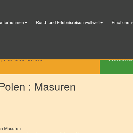
 unternehmen
Rund- und Erlebnisreisen weltweit
Emotionen
Telefon
|
Für alle Sinne
Reisena
Polen : Masuren
ich
Masuren