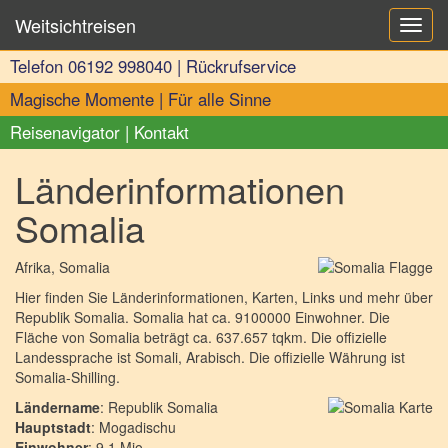
Weitsichtreisen
Toggl
navig
Telefon
06192 998040
|
Rückrufservice
Magische Momente
|
Für alle Sinne
Reisenavigator
|
Kontakt
Länderinformationen
Somalia
Afrika
, Somalia
Hier finden Sie Länderinformationen, Karten, Links und mehr über
Republik Somalia. Somalia hat ca. 9100000 Einwohner. Die
Fläche von Somalia beträgt ca. 637.657 tqkm. Die offizielle
Landessprache ist Somali, Arabisch. Die offizielle Währung ist
Somalia-Shilling.
Ländername
: Republik Somalia
Hauptstadt
: Mogadischu
Einwohner
: 9.1 Mio.