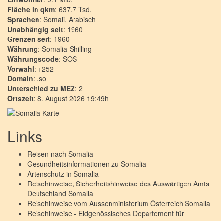
Fläche in qkm
: 637.7 Tsd.
Sprachen
: Somali, Arabisch
Unabhängig seit
: 1960
Grenzen seit
: 1960
Währung
: Somalia-Shilling
Währungscode
: SOS
Vorwahl
: +252
Domain
: .so
Unterschied zu MEZ
: 2
Ortszeit
: 8. August 2026 19:49h
Links
Reisen nach
Somalia
Gesundheitsinformationen zu
Somalia
Artenschutz in
Somalia
Reisehinweise, Sicherheitshinweise des Auswärtigen Amts
Deutschland
Somalia
Reisehinweise vom Aussenministerium Österreich
Somalia
Reisehinweise - Eidgenössisches Departement für