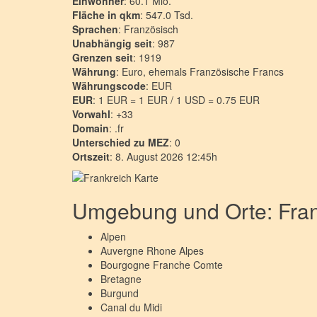
Einwohner
: 60.1 Mio.
Fläche in qkm
: 547.0 Tsd.
Sprachen
: Französisch
Unabhängig seit
: 987
Grenzen seit
: 1919
Währung
: Euro, ehemals Französische Francs
Währungscode
: EUR
EUR
: 1 EUR = 1 EUR / 1 USD = 0.75 EUR
Vorwahl
: +33
Domain
: .fr
Unterschied zu MEZ
: 0
Ortszeit
: 8. August 2026 12:45h
Umgebung und Orte: Fran
Alpen
Auvergne Rhone Alpes
Bourgogne Franche Comte
Bretagne
Burgund
Canal du Midi