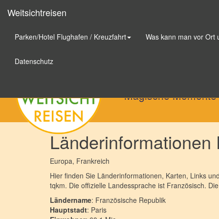
Weitsichtreisen
Parken/Hotel Flughafen / Kreuzfahrt
Was kann man vor Ort
Weitsichtreisen
Datenschutz
Magische Momente
Länderinformationen 
Europa
, Frankreich
Hier finden Sie Länderinformationen, Karten, Links u
tqkm. Die offizielle Landessprache ist Französisch. Die 
Ländername
: Französische Republik
Hauptstadt
: Paris