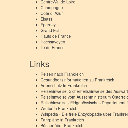
Centre-Val de Loire
Champagne
Cote d' Azur
Elsass
Epernay
Grand Est
Hauts de France
Hochsavoyen
Ile de France
Links
Reisen nach
Frankreich
Gesundheitsinformationen zu
Frankreich
Artenschutz in
Frankreich
Reisehinweise, Sicherheitshinweise des Auswä
Reisehinweise vom Aussenministerium Österre
Reisehinweise - Eidgenössisches Departement 
Wetter in
Frankreich
Wikipedia - Die freie Enzyklopädie über
Frankre
Fahrpläne in
Frankreich
Bücher über
Frankreich