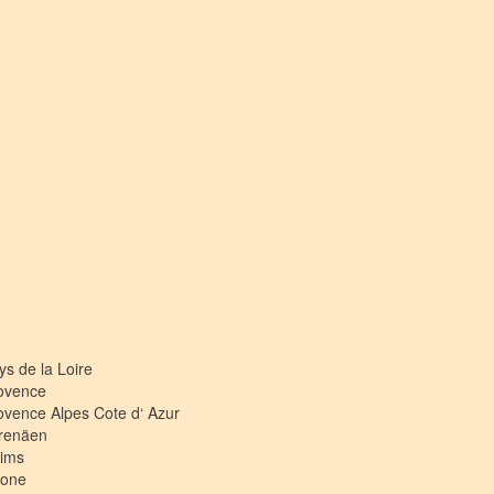
ys de la Loire
ovence
ovence Alpes Cote d‘ Azur
renäen
ims
one