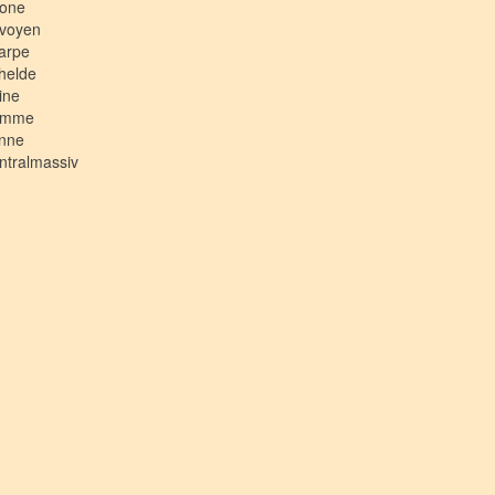
one
voyen
arpe
helde
ine
omme
nne
ntralmassiv