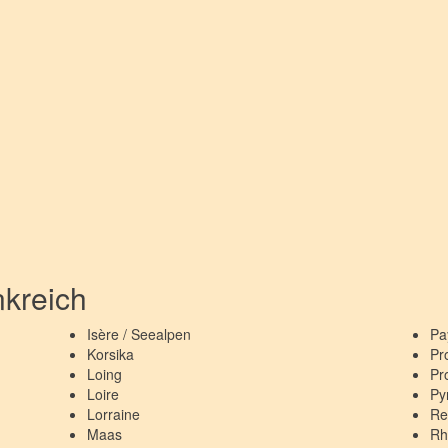
kreich
Isère / Seealpen
Pa
Korsika
Pr
Loing
Pr
Loire
Py
Lorraine
Re
Maas
Rh