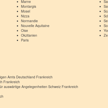
Marne
Sa
Montargis
Sa
Mosel
Sc
Nizza
Sc
Normandie
Se
Nouvelle Aquitaine
S
Oise
Yo
Okzitanien
Ze
Paris
rtigen Amts Deutschland
Frankreich
ich
Frankreich
für auswärtige Angelegenheiten Schweiz
Frankreich
ich