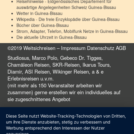
Reisehinweise - Eidgenössisches Departement für
auswärtige Angelegenheiten Schweiz
Guinea-Bissau
Wetter in
Guinea-Bissau
Wikipedia - Die freie Enzyklopädie über
Guinea-Bissau
Bücher über
Guinea-Bissau
Strom, Adapter, Telefon, Mobilfunk Netze in
Guinea-Bissau
Die aktuelle Uhrzeit in
Guinea-Bissau
©2019 Weitsichreisen –
Impressum
Datenschutz
AGB
Studiosus, Marco Polo, Gebeco Dr. Tigges,
Chamäleon Reisen, SKR-Reisen, Ikarus Tours,
Diamir, ASI Reisen, Wikinger Reisen, a & e
Erlebnisreisen u.v.m.
(mit mehr als 150 Veranstalter arbeiten wir
zusammen) gerne erstellen wir ein individuelles auf
sie zugeschnittenes Angebot
Diese Seite nutzt Website-Tracking-Technologien von Dritten,
um ihre Dienste anzubieten, stetig zu verbessern und
Werbung entsprechend den Interessen der Nutzer
anzuzeigen.