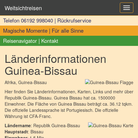
Weitsichtreisen
Toggl
navig
Telefon
06192 998040
|
Rückrufservice
Magische Momente
|
Für alle Sinne
Reisenavigator
|
Kontakt
Länderinformationen
Guinea-Bissau
Afrika
, Guinea-Bissau
Hier finden Sie Länderinformationen, Karten, Links und mehr über
Republik Guinea-Bissau. Guinea Bissau hat ca. 1500000
Einwohner. Die Fläche von Guinea Bissau beträgt ca. 36.12 tqkm.
Die offizielle Landessprache ist Portugiesisch. Die offizielle
Währung ist CFA-Franc.
Ländername
: Republik Guinea-Bissau
Hauptstadt
: Bissau
Einwohner
: 1.5 Mio.