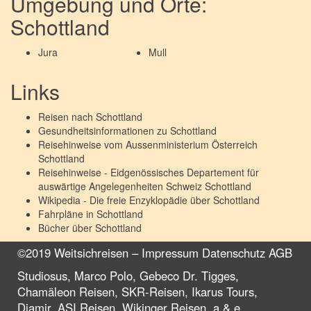
Umgebung und Orte:
Schottland
Jura
Mull
Links
Reisen nach
Schottland
Gesundheitsinformationen zu
Schottland
Reisehinweise vom Aussenministerium Österreich
Schottland
Reisehinweise - Eidgenössisches Departement für
auswärtige Angelegenheiten Schweiz
Schottland
Wikipedia - Die freie Enzyklopädie über
Schottland
Fahrpläne in
Schottland
Bücher über
Schottland
©2019 Weitsichreisen –
Impressum
Datenschutz
AGB
Studiosus, Marco Polo, Gebeco Dr. Tigges,
Chamäleon Reisen, SKR-Reisen, Ikarus Tours,
Diamir, ASI Reisen, Wikinger Reisen, a & e