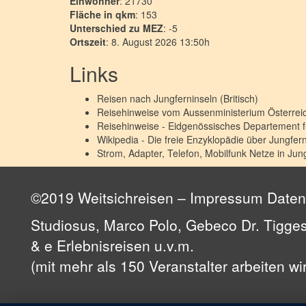
Einwohner
: 21730
Fläche in qkm
: 153
Unterschied zu MEZ
: -5
Ortszeit
: 8. August 2026 13:50h
Links
Reisen nach
Jungferninseln (Britisch)
Reisehinweise vom Aussenministerium Österre
Reisehinweise - Eidgenössisches Departement 
Wikipedia - Die freie Enzyklopädie über
Jungfern
Strom, Adapter, Telefon, Mobilfunk Netze in
Jung
©2019 Weitsichreisen –
Impressum
Daten
Studiosus, Marco Polo, Gebeco Dr. Tigges
& e Erlebnisreisen u.v.m.
(mit mehr als 150 Veranstalter arbeiten w