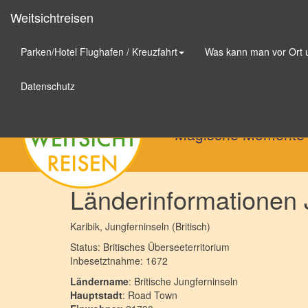
Weitsichtreisen
Parken/Hotel Flughafen / Kreuzfahrt
Was kann man vor Ort
Weitsichtreisen
Datenschutz
Magische Momente
Länderinformationen J
Karibik
, Jungferninseln (Britisch)
Status: Britisches Überseeterritorium
Inbesetztnahme: 1672
Ländername
: Britische Jungferninseln
Hauptstadt
: Road Town