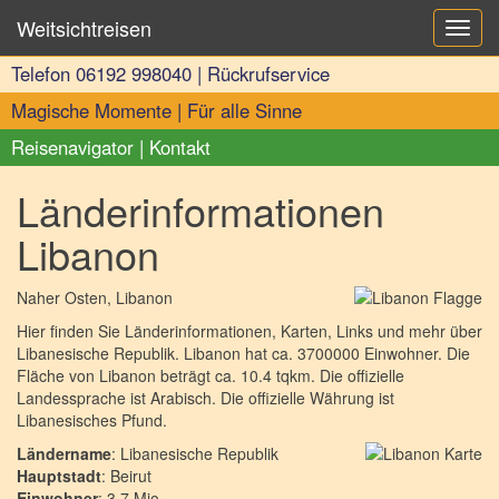
Weitsichtreisen
Toggl
navig
Telefon
06192 998040
|
Rückrufservice
Magische Momente
|
Für alle Sinne
Reisenavigator
|
Kontakt
Länderinformationen
Libanon
Naher Osten
, Libanon
Hier finden Sie Länderinformationen, Karten, Links und mehr über
Libanesische Republik. Libanon hat ca. 3700000 Einwohner. Die
Fläche von Libanon beträgt ca. 10.4 tqkm. Die offizielle
Landessprache ist Arabisch. Die offizielle Währung ist
Libanesisches Pfund.
Ländername
: Libanesische Republik
Hauptstadt
: Beirut
Einwohner
: 3.7 Mio.