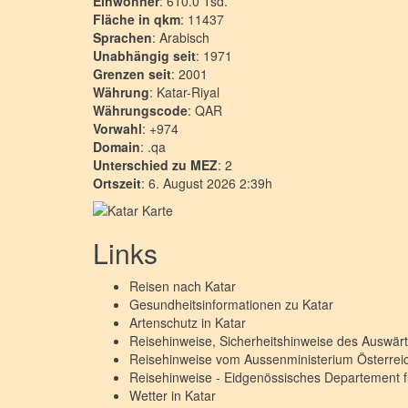
Einwohner
: 610.0 Tsd.
Fläche in qkm
: 11437
Sprachen
: Arabisch
Unabhängig seit
: 1971
Grenzen seit
: 2001
Währung
: Katar-Riyal
Währungscode
: QAR
Vorwahl
: +974
Domain
: .qa
Unterschied zu MEZ
: 2
Ortszeit
: 6. August 2026 2:39h
Links
Reisen nach
Katar
Gesundheitsinformationen zu
Katar
Artenschutz in
Katar
Reisehinweise, Sicherheitshinweise des Auswä
Reisehinweise vom Aussenministerium Österre
Reisehinweise - Eidgenössisches Departement 
Wetter in
Katar