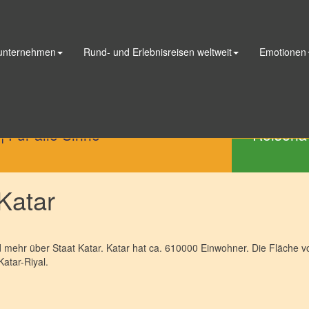
 unternehmen
Rund- und Erlebnisreisen weltweit
Emotionen
Telefon
|
Für alle Sinne
Reisena
Katar
 mehr über Staat Katar. Katar hat ca. 610000 Einwohner. Die Fläche von
Katar-Riyal.