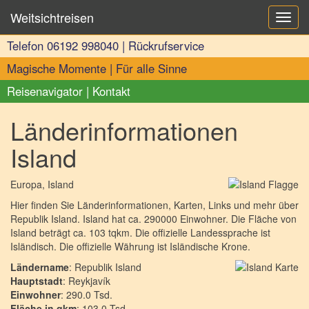
Weitsichtreisen
Toggl
navig
Telefon
06192 998040
|
Rückrufservice
Magische Momente
|
Für alle Sinne
Reisenavigator
|
Kontakt
Länderinformationen
Island
Europa
, Island
Hier finden Sie Länderinformationen, Karten, Links und mehr über
Republik Island. Island hat ca. 290000 Einwohner. Die Fläche von
Island beträgt ca. 103 tqkm. Die offizielle Landessprache ist
Isländisch. Die offizielle Währung ist Isländische Krone.
Ländername
: Republik Island
Hauptstadt
: Reykjavík
Einwohner
: 290.0 Tsd.
Fläche in qkm
: 103.0 Tsd.