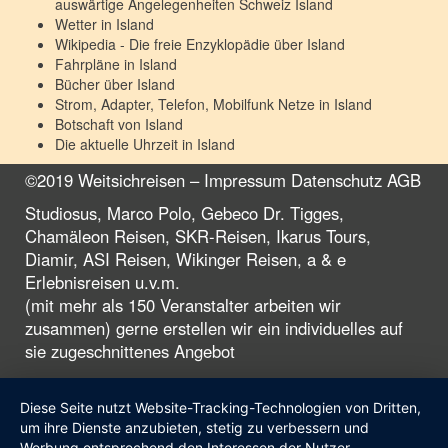
auswärtige Angelegenheiten Schweiz
Island
Wetter in
Island
Wikipedia - Die freie Enzyklopädie über
Island
Fahrpläne in
Island
Bücher über
Island
Strom, Adapter, Telefon, Mobilfunk Netze in
Island
Botschaft von
Island
Die aktuelle Uhrzeit in
Island
©2019 Weitsichreisen –
Impressum
Datenschutz
AGB
Studiosus, Marco Polo, Gebeco Dr. Tigges,
Chamäleon Reisen, SKR-Reisen, Ikarus Tours,
Diamir, ASI Reisen, Wikinger Reisen, a & e
Erlebnisreisen u.v.m.
(mit mehr als 150 Veranstalter arbeiten wir
zusammen) gerne erstellen wir ein individuelles auf
sie zugeschnittenes Angebot
Diese Seite nutzt Website-Tracking-Technologien von Dritten,
um ihre Dienste anzubieten, stetig zu verbessern und
Werbung entsprechend den Interessen der Nutzer