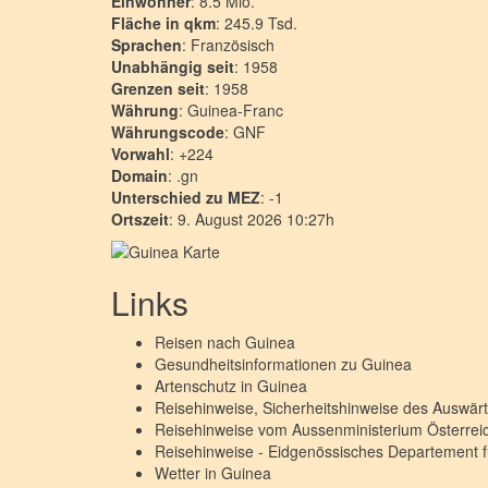
Einwohner
: 8.5 Mio.
Fläche in qkm
: 245.9 Tsd.
Sprachen
: Französisch
Unabhängig seit
: 1958
Grenzen seit
: 1958
Währung
: Guinea-Franc
Währungscode
: GNF
Vorwahl
: +224
Domain
: .gn
Unterschied zu MEZ
: -1
Ortszeit
: 9. August 2026 10:27h
Links
Reisen nach
Guinea
Gesundheitsinformationen zu
Guinea
Artenschutz in
Guinea
Reisehinweise, Sicherheitshinweise des Auswä
Reisehinweise vom Aussenministerium Österre
Reisehinweise - Eidgenössisches Departement 
Wetter in
Guinea