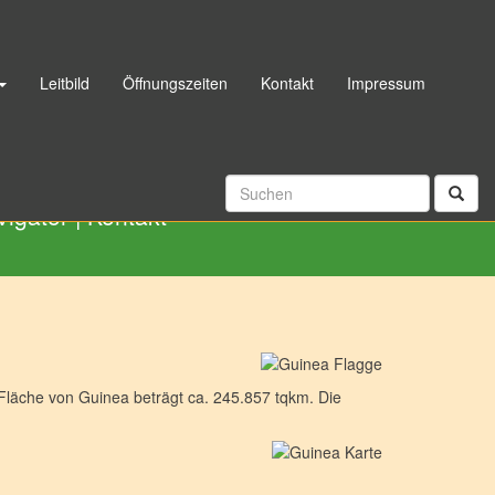
Leitbild
Öffnungszeiten
Kontakt
Impressum
06192 998040
|
Rückrufservice
vigator
|
Kontakt
Fläche von Guinea beträgt ca. 245.857 tqkm. Die