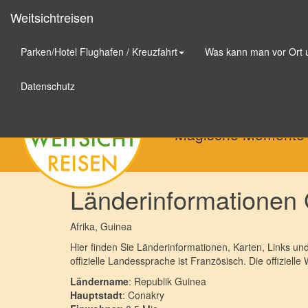
Weitsichtreisen
Parken/Hotel Flughafen / Kreuzfahrt
Was kann man vor Ort
Weitsichtreisen
Datenschutz
Magische Momente
Länderinformationen
Afrika
, Guinea
Hier finden Sie Länderinformationen, Karten, Links u
offizielle Landessprache ist Französisch. Die offiziell
Ländername
: Republik Guinea
Hauptstadt
: Conakry