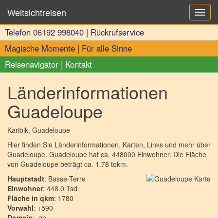
Weitsichtreisen
Toggl
navig
Telefon
06192 998040
|
Rückrufservice
Magische Momente
|
Für alle Sinne
Reisenavigator
|
Kontakt
Länderinformationen
Guadeloupe
Karibik
, Guadeloupe
Hier finden Sie Länderinformationen, Karten, Links und mehr über
Guadeloupe. Guadeloupe hat ca. 448000 Einwohner. Die Fläche
von Guadeloupe beträgt ca. 1.78 tqkm.
Hauptstadt
: Basse-Terre
Einwohner
: 448.0 Tsd.
Fläche in qkm
: 1780
Vorwahl
: +590
Domain
: .gp