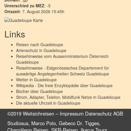
Unterschied zu MEZ
: -5
Ortszeit
: 7. August 2026 15:45h
Links
Reisen nach
Guadeloupe
Artenschutz in
Guadeloupe
Reisehinweise vom Aussenministerium Österreich
Guadeloupe
Reisehinweise - Eidgenössisches Departement für
auswärtige Angelegenheiten Schweiz
Guadeloupe
Wetter in
Guadeloupe
Wikipedia - Die freie Enzyklopädie über
Guadeloupe
Bücher über
Guadeloupe
Strom, Adapter, Telefon, Mobilfunk Netze in
Guadeloupe
Die aktuelle Uhrzeit in
Guadeloupe
©2019 Weitsichreisen –
Impressum
Datenschutz
AGB
Studiosus, Marco Polo, Gebeco Dr. Tigges,
Chamäleon Reisen, SKR-Reisen, Ikarus Tours,