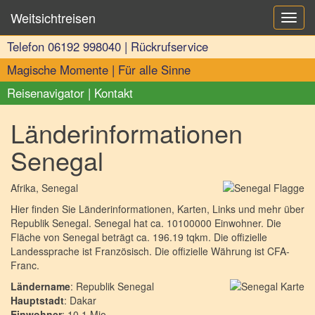
Weitsichtreisen
Toggl
navig
Telefon
06192 998040
|
Rückrufservice
Magische Momente
|
Für alle Sinne
Reisenavigator
|
Kontakt
Länderinformationen
Senegal
Afrika
, Senegal
Hier finden Sie Länderinformationen, Karten, Links und mehr über
Republik Senegal. Senegal hat ca. 10100000 Einwohner. Die
Fläche von Senegal beträgt ca. 196.19 tqkm. Die offizielle
Landessprache ist Französisch. Die offizielle Währung ist CFA-
Franc.
Ländername
: Republik Senegal
Hauptstadt
: Dakar
Einwohner
: 10.1 Mio.