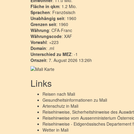
Einwohner
: 11.0 Mio.
Fläche in qkm
: 1.2 Mio.
Sprachen
: Französisch
Unabhängig seit
: 1960
Grenzen seit
: 1960
Währung
: CFA-Franc
Währungscode
: XAF
Vorwahl
: +223
Domain
: .ml
Unterschied zu MEZ
: -1
Ortszeit
: 7. August 2026 13:26h
Links
Reisen nach
Mali
Gesundheitsinformationen zu
Mali
Artenschutz in
Mali
Reisehinweise, Sicherheitshinweise des Auswä
Reisehinweise vom Aussenministerium Österre
Reisehinweise - Eidgenössisches Departement 
Wetter in
Mali