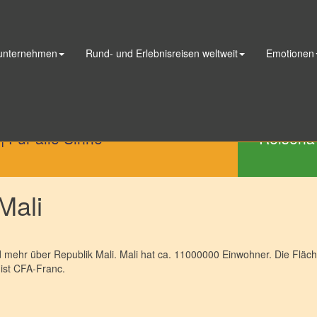
 unternehmen
Rund- und Erlebnisreisen weltweit
Emotionen
Telefon
|
Für alle Sinne
Reisena
Mali
 mehr über Republik Mali. Mali hat ca. 11000000 Einwohner. Die Fläche 
 ist CFA-Franc.