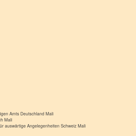
rtigen Amts Deutschland
Mali
ich
Mali
für auswärtige Angelegenheiten Schweiz
Mali