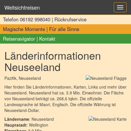
Weitsichtreisen
Toggl
navig
Telefon
06192 998040
|
Rückrufservice
Magische Momente
|
Für alle Sinne
Reisenavigator
|
Kontakt
Länderinformationen
Neuseeland
Pazifik
, Neuseeland
Hier finden Sie Länderinformationen, Karten, Links und mehr über
Neuseeland. Neuseeland hat ca. 3.9 Mio. Einwohner. Die Fläche
von Neuseeland beträgt ca. 268,6 tqkm. Die offizielle
Landessprache ist Maori, Englisch. Die offizielle Währung ist
Neuseeland-Dollar.
Ländername
: Neuseeland
Hauptstadt
: Wellington
Einwohner
: 3.9 Mio.