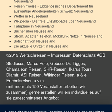
Neuseeland
Reisehinweise - Eidgenössisches Departement für
auswärtige Angelegenheiten Schweiz
Neuseeland
Wetter in
Neuseeland
Wikipedia - Die freie Enzyklopädie über
Neuseeland
Fahrpläne in
Neuseeland
Bücher über
Neuseeland
Strom, Adapter, Telefon, Mobilfunk Netze in
Neuseeland
Botschaft von
Neuseeland
Die aktuelle Uhrzeit in
Neuseeland
©2019 Weitsichreisen –
Impressum
Datenschutz
AGB
Studiosus, Marco Polo, Gebeco Dr. Tigges,
Chamäleon Reisen, SKR-Reisen, Ikarus Tours,
Diamir, ASI Reisen, Wikinger Reisen, a & e
Erlebnisreisen u.v.m.
(mit mehr als 150 Veranstalter arbeiten wir
zusammen) gerne erstellen wir ein individuelles auf
sie zugeschnittenes Angebot
Diese Seite nutzt Website-Tracking-Technologien von Dritten,