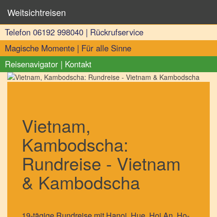
Weitsichtreisen
Telefon
06192 998040
|
Rückrufservice
Magische Momente
|
Für alle Sinne
Reisenavigator
|
Kontakt
Vietnam,
Kambodscha:
Rundreise - Vietnam
& Kambodscha
19-tägige Rundreise mit Hanoi, Hue, Hoi An, Ho-