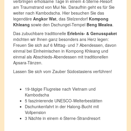
verbringen erholsame Tage in einem 4-Sterne-Resort
am Traumstrand von Mui Ne. Daraufhin geht es für Sie
weiter nach Kambodscha. Hier besuchen Sie das
legendäre
Angkor Wat
, das Stelzendorf
Kompong
Khleang
sowie den Dschungel-Tempel
Beng Mealea
.
Das zubuchbare traditionelle
Erlebnis- & Genusspaket
möchten wir Ihnen ganz besonders ans Herz legen:
Freuen Sie sich auf 6 Mittag- und 7 Abendessen, davon
einmal bei Einheimischen in Kompong Khleang und
einmal als Abschieds-Abendessen mit traditionellen
Apsara-Tänzen.
Lassen Sie sich vom Zauber Südostasiens verführen!
19-tägige Flugreise nach Vietnam und
Kambodscha
5 faszinierende UNESCO-Welterbestätten
Dschunkenfahrt in der Halong-Bucht mit
Vollpension
3 Nächte in einem 4-Sterne-Strandresort