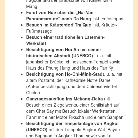
Pagode und der Grabstätte von Kaiser Minh
Mang
Fahrt von Hue über die „Hai Van
Panoramaroute“ nach Da Nang
inkl. Fotostopps
Besuch im Kräuterdorf Tra Que
inkl. Kräuter-
Fußmassage
Besuch einer traditionellen Laternen-
Werkstatt
Besichtigung von Hoi An mit seiner
historischen Altstadt (UNESCO)
, u. a. mit
japanischer Brücke, chinesischem Tempel sowie
Haus des Phung Hung und Haus des Tan Ky
Besichtigung von Ho-Chi-Minh-Stadt
, u. a. mit
altem Postamt, der Kathedrale Notre Dame
(Außenbesichtigung) und dem Chinesenviertel
Cholon
Ganztagesausflug ins Mekong-Delta
mit
Besuch eines Ziegelwerks, einer Schiffsfahrt auf
dem Chet Say mit Besuch lokaler Werkstätten,
Fahrt mit einer Motor-Rikscha und einem Sampan
Besichtigung der Tempelanlage von Angkor
(UNESCO)
mit den Tempeln Angkor Wat, Bayon
und Baphuon in Angkor Thom sowie von Ta