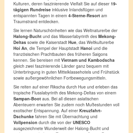
Kulturen, deren faszinierende Vielfalt Sie auf dieser
19-
tägigen Rundreise
inklusive Inlandsflügen und
entspannten Tagen in einem
4-Sterne-Resort
am
Traumstrand entdecken.
Sie lernen Naturschönheiten wie das Weltnaturerbe der
Halong-Bucht
und das Wasserlabyrinth des
Mekong-
Deltas
sowie die Kaiserstadt
Hue
, das Weltkulturerbe
Hoi An
, die Tempel der Hauptstadt
Hanoi
und die
französischen Prachtbauten des früheren Saigons
kennen. Sie bereisen mit
Vietnam und Kambodscha
gleich zwei faszinierende Länder ganz bequem mit
Unterbringung in guten Mittelklassehotels und Frühstück
sowie außergewöhnlichen Fortbewegungsmitteln.
Sie reiten auf einer Rikscha durch Hue und erleben das
tropische Flusslabyrinth des Mekong-Deltas von einem
Sampan-Boot
aus. Bei all diesen asiatischen
Abenteuern erwarten Sie zudem noch Mußestunden voll
exotischer Entspannung. Auf einer
Kreuzfahrt-
Dschunke
fahren Sie mit Übernachtung und
Vollpension
durch die von der
UNESCO
ausgezeichnete Wunderwelt der Halong-Bucht und