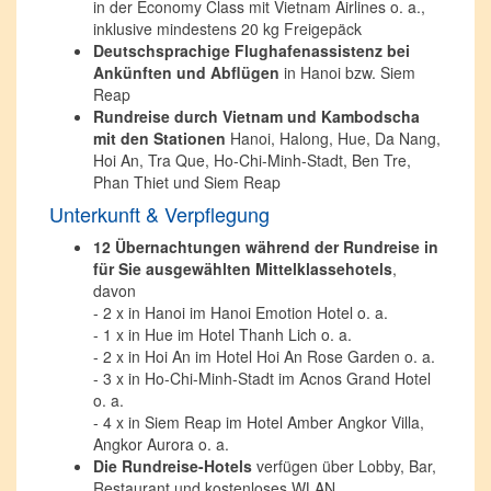
in der Economy Class mit Vietnam Airlines o. a.,
inklusive mindestens 20 kg Freigepäck
Deutschsprachige Flughafenassistenz bei
Ankünften und Abflügen
in Hanoi bzw. Siem
Reap
Rundreise durch Vietnam und Kambodscha
mit den Stationen
Hanoi, Halong, Hue, Da Nang,
Hoi An, Tra Que, Ho-Chi-Minh-Stadt, Ben Tre,
Phan Thiet und Siem Reap
Unterkunft & Verpflegung
12 Übernachtungen während der Rundreise in
für Sie ausgewählten Mittelklassehotels
,
davon
- 2 x in Hanoi im Hanoi Emotion Hotel o. a.
- 1 x in Hue im Hotel Thanh Lich o. a.
- 2 x in Hoi An im Hotel Hoi An Rose Garden o. a.
- 3 x in Ho-Chi-Minh-Stadt im Acnos Grand Hotel
o. a.
- 4 x in Siem Reap im Hotel Amber Angkor Villa,
Angkor Aurora o. a.
Die Rundreise-Hotels
verfügen über Lobby, Bar,
Restaurant und kostenloses WLAN