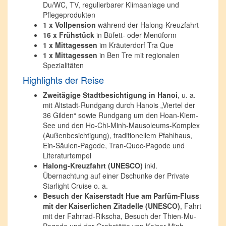
Du/WC, TV, regulierbarer Klimaanlage und
Pflegeprodukten
1 x Vollpension
während der Halong-Kreuzfahrt
16 x Frühstück
in Büfett- oder Menüform
1 x Mittagessen
im Kräuterdorf Tra Que
1 x Mittagessen
in Ben Tre mit regionalen
Spezialitäten
Highlights der Reise
Zweitägige Stadtbesichtigung in Hanoi
, u. a.
mit Altstadt-Rundgang durch Hanois „Viertel der
36 Gilden“ sowie Rundgang um den Hoan-Kiem-
See und den Ho-Chi-Minh-Mausoleums-Komplex
(Außenbesichtigung), traditionellem Pfahlhaus,
Ein-Säulen-Pagode, Tran-Quoc-Pagode und
Literaturtempel
Halong-Kreuzfahrt (UNESCO)
inkl.
Übernachtung auf einer Dschunke der Private
Starlight Cruise o. a.
Besuch der Kaiserstadt Hue
am Parfüm-Fluss
mit der Kaiserlichen Zitadelle (UNESCO)
, Fahrt
mit der Fahrrad-Rikscha, Besuch der Thien-Mu-